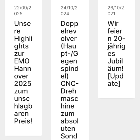
22/09/2
24/10/2
26/10/2
025
024
021
Unse
Dopp
Wir
re
elrev
feier
Highli
olver
n 20-
ghts
(Hau
jährig
zur
pt-/G
es
EMO
egen
Jubil
Hann
spind
äum!
over
el)
[Upd
2025
CNC-
ate]
zum
Dreh
unsc
masc
hlagb
hine
aren
zum
Preis!
absol
uten
Sond