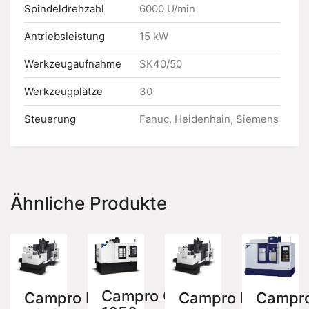
Spindeldrehzahl
6000 U/min
Antriebsleistung
15 kW
Werkzeugaufnahme
SK40/50
Werkzeugplätze
30
Steuerung
Fanuc, Heidenhain, Siemens
Ähnliche Produkte
Campro CNV-
Campro PV-
Campro PV-
Campr