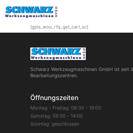
[gpls_woo_rfq_get_cart_sc]
Schwarz Werkzeugmaschinen GmbH ist seit üb
Bearbeitungszentren.
Öffnungszeiten
Montag - Freitag:
08:30 - 19:00
Samstag:
08:30 - 14:00
Sonntag:
geschlossen