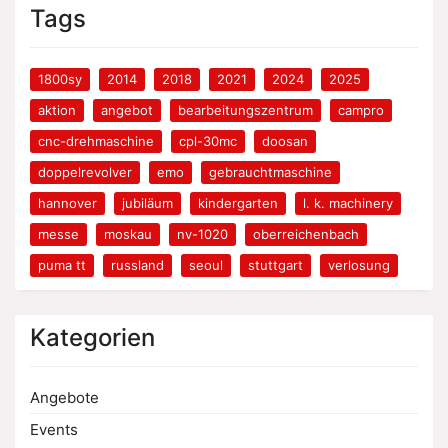
Tags
1800sy
2014
2018
2021
2024
2025
aktion
angebot
bearbeitungszentrum
campro
cnc-drehmaschine
cpl-30mc
doosan
doppelrevolver
emo
gebrauchtmaschine
hannover
jubiläum
kindergarten
l. k. machinery
messe
moskau
nv-1020
oberreichenbach
puma tt
russland
seoul
stuttgart
verlosung
Kategorien
Angebote
Events