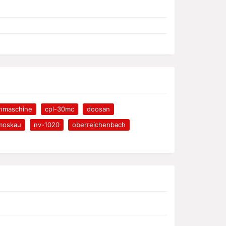
hmaschine
cpl-30mc
doosan
moskau
nv-1020
oberreichenbach