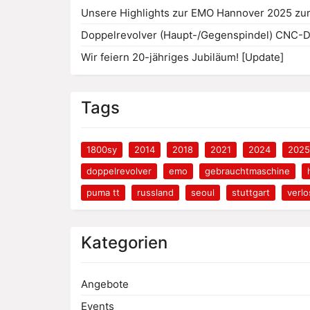
Unsere Highlights zur EMO Hannover 2025 zu
Doppelrevolver (Haupt-/Gegenspindel) CNC-D
Wir feiern 20-jähriges Jubiläum! [Update]
Tags
1800sy
2014
2018
2021
2024
2025
doppelrevolver
emo
gebrauchtmaschine
puma tt
russland
seoul
stuttgart
verl
Kategorien
Angebote
Events