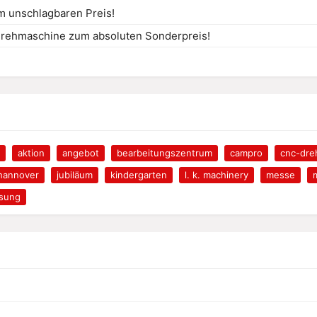
m unschlagbaren Preis!
rehmaschine zum absoluten Sonderpreis!
aktion
angebot
bearbeitungszentrum
campro
cnc-dre
hannover
jubiläum
kindergarten
l. k. machinery
messe
osung